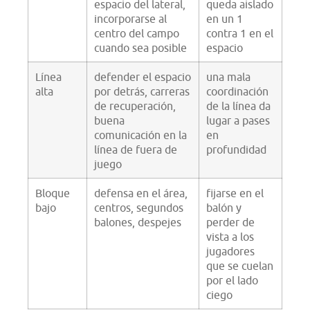
espacio del lateral,
queda aislado
incorporarse al
en un 1
centro del campo
contra 1 en el
cuando sea posible
espacio
Línea
defender el espacio
una mala
alta
por detrás, carreras
coordinación
de recuperación,
de la línea da
buena
lugar a pases
comunicación en la
en
línea de fuera de
profundidad
juego
Bloque
defensa en el área,
fijarse en el
bajo
centros, segundos
balón y
balones, despejes
perder de
vista a los
jugadores
que se cuelan
por el lado
ciego