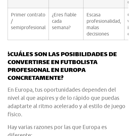
dec
Primer contrato
¿Eres fiable
Escasa
Con
/
cada
profesionalidad,
víd
semiprofesional
semana?
malas
int
decisiones
en e
¿CUÁLES SON LAS POSIBILIDADES DE
CONVERTIRSE EN FUTBOLISTA
PROFESIONAL EN EUROPA
CONCRETAMENTE?
En Europa, tus oportunidades dependen del
nivel al que aspires y de lo rápido que puedas
adaptarte al ritmo acelerado y al estilo de juego
físico.
Hay varias razones por las que Europa es
diferente: