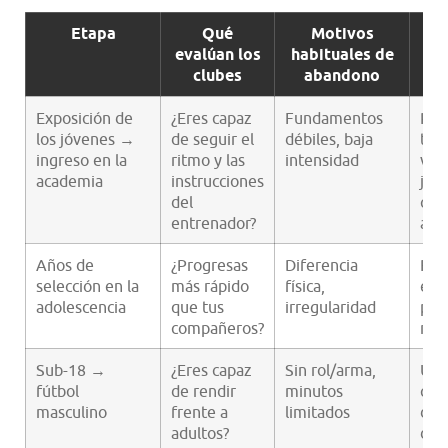
Etapa
Qué
Motivos
evalúan los
habituales de
clubes
abandono
ce
Exposición de
¿Eres capaz
Fundamentos
Pri
los jóvenes →
de seguir el
débiles, baja
toq
ingreso en la
ritmo y las
intensidad
vel
academia
instrucciones
jue
del
cap
entrenador?
apr
Años de
¿Progresas
Diferencia
Ren
selección en la
más rápido
física,
en l
adolescencia
que tus
irregularidad
part
compañeros?
resi
Sub-18 →
¿Eres capaz
Sin rol/arma,
Un 
fútbol
de rendir
minutos
clar
masculino
frente a
limitados
due
adultos?
de