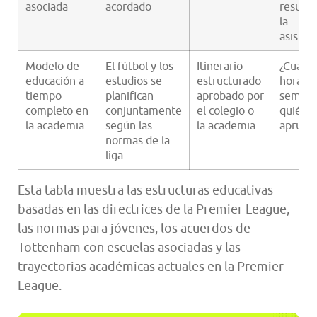
asociada
acordado
resulta
la
asisten
Modelo de
El fútbol y los
Itinerario
¿Cuál e
educación a
estudios se
estructurado
horario
tiempo
planifican
aprobado por
semana
completo en
conjuntamente
el colegio o
quién l
la academia
según las
la academia
aprueb
normas de la
liga
Esta tabla muestra las estructuras educativas
basadas en las directrices de la Premier League,
las normas para jóvenes, los acuerdos de
Tottenham con escuelas asociadas y las
trayectorias académicas actuales en la Premier
League.