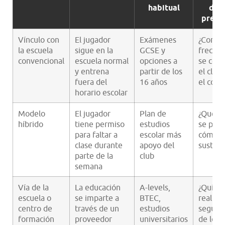
habitual
deb
pregu
Vínculo con
El jugador
Exámenes
¿Con q
la escuela
sigue en la
GCSE y
frecuen
convencional
escuela normal
opciones a
se com
y entrena
partir de los
el club
fuera del
16 años
el cole
horario escolar
Modelo
El jugador
Plan de
¿Qué cl
híbrido
tiene permiso
estudios
se pier
para faltar a
escolar más
cómo s
clase durante
apoyo del
sustitu
parte de la
club
semana
Vía de la
La educación
A-levels,
¿Quién
escuela o
se imparte a
BTEC,
realiza 
centro de
través de un
estudios
seguim
formación
proveedor
universitarios
de los