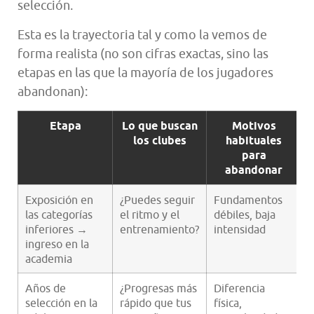
selección.
Esta es la trayectoria tal y como la vemos de
forma realista (no son cifras exactas, sino las
etapas en las que la mayoría de los jugadores
abandonan):
Etapa
Lo que buscan
Motivos
los clubes
habituales
para
abandonar
Exposición en
¿Puedes seguir
Fundamentos
las categorías
el ritmo y el
débiles, baja
t
inferiores →
entrenamiento?
intensidad
d
ingreso en la
c
academia
a
Años de
¿Progresas más
Diferencia
selección en la
rápido que tus
física,
e