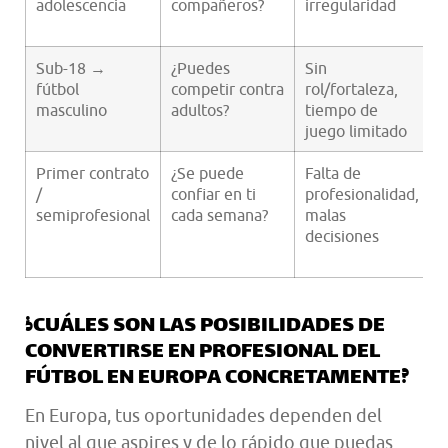
adolescencia
compañeros?
irregularidad
p
r
Sub-18 →
¿Puedes
Sin
U
fútbol
competir contra
rol/fortaleza,
c
masculino
adultos?
tiempo de
juego limitado
d
Primer contrato
¿Se puede
Falta de
C
/
confiar en ti
profesionalidad,
v
semiprofesional
cada semana?
malas
decisiones
i
d
¿CUÁLES SON LAS POSIBILIDADES DE
CONVERTIRSE EN PROFESIONAL DEL
FÚTBOL EN EUROPA CONCRETAMENTE?
En Europa, tus oportunidades dependen del
nivel al que aspires y de lo rápido que puedas