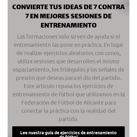
CONVIERTE TUS IDEAS DE 7 CONTRA
7 EN MEJORES SESIONES DE
ENTRENAMIENTO
Las formaciones solo sirven de ayuda si el
entrenamiento las pone en práctica. En lugar
de realizar ejercicios aleatorios con conos,
utiliza sesiones que desarrollen el mismo
espaciamiento, los triángulos y las señales de
presión que deseas para el día del partido.
Este artículo repasa los ejercicios de
entrenamiento de fútbol que utilizamos en la
Federación de Fútbol de Alicante para
conectar la práctica con la realidad del
partido.
Lee nuestra guía de ejercicios de entrenamiento
de fútbol