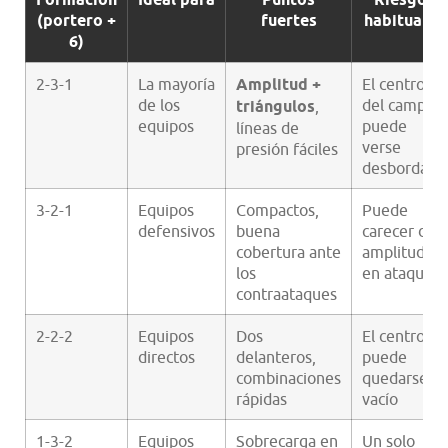
(portero +
fuertes
habituales
6)
2-3-1
La mayoría
Amplitud +
El centro
de los
del campo
triángulos
,
equipos
puede
líneas de
verse
presión fáciles
desbordado
3-2-1
Equipos
Compactos,
Puede
defensivos
buena
carecer de
cobertura ante
amplitud
los
en ataque
contraataques
2-2-2
Equipos
Dos
El centro
directos
delanteros,
puede
combinaciones
quedarse
rápidas
vacío
1-3-2
Equipos
Sobrecarga en
Un solo